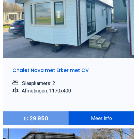
Chalet Nova met Erker met CV
Slaapkamers: 2
Afmetingen: 1170x400
€
29.950
Meer info