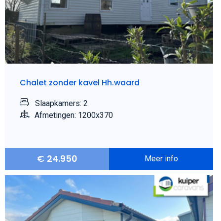
Chalet zonder kavel Hh.waard
Slaapkamers: 2
Afmetingen: 1200x370
€
24.950
Meer info