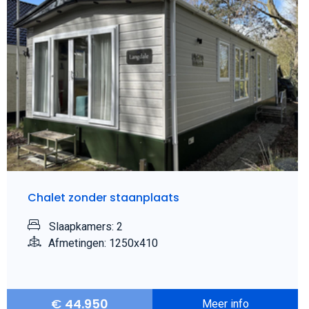
Chalet zonder staanplaats
Slaapkamers: 2
Afmetingen: 1250x410
€
44.950
Meer info