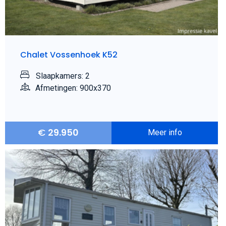
Chalet Vossenhoek K52
Slaapkamers: 2
Afmetingen: 900x370
€
29.950
Meer info