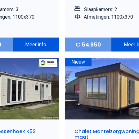
amers: 3
Slaapkamers: 2
ngen: 1100x370
Afmetingen: 1100x370
0
€
54.950
Meer info
Meer i
Nieuw
ossenhoek K52
Chalet Mantelzorgwonin
maat