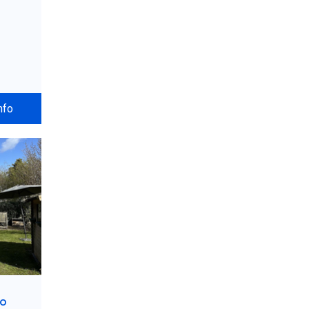
nfo
to