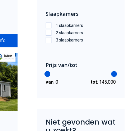
Slaapkamers
1 slaapkamers
2 slaapkamers
3 slaapkamers
nfo
Prijs van/tot
van
:
0
tot
:
145,000
Niet gevonden wat
u zoekt?