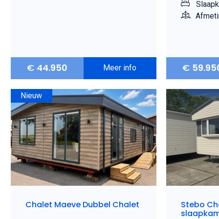
Slaapk
Afmeti
€
44.950
€
59.95
Meer info
Nieuw
Chalet Maeve Dubbel Chalet
Stebo Cha
slaapkam