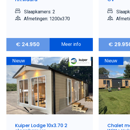
Slaapkamers: 2
Slaapk
Afmetingen: 1200x370
Afmeti
€
24.950
€
29.95
Meer info
Nieuw
Nieuw
Kuiper Lodge 10x3.70 2
Chalet m