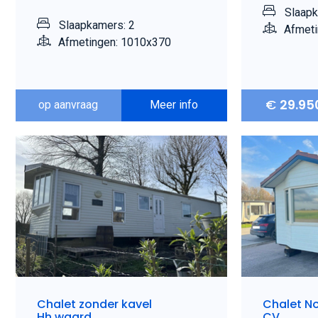
Slaapk
Slaapkamers: 2
Afmeti
Afmetingen: 1010x370
€
29.95
op aanvraag
Meer info
Chalet zonder kavel
Chalet N
Hh.waard
CV