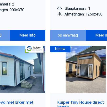
amers: 2
Slaapkamers: 1
ngen: 900x370
Afmetingen: 1250x450
0
Meer info
op aanvraag
Meer i
Nieuw
ova met Erker met
Kuiper Tiny House direct
leverb.