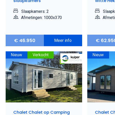
slaapkamers
Witte Hek
Slaapkamers: 2
Slaapk
Afmetingen: 1000x370
Afmeti
€
46.950
€
62.95
Meer info
Nieuw
Verkocht
Nieuw
Chalet Chalet op Camping
Chalet Ch