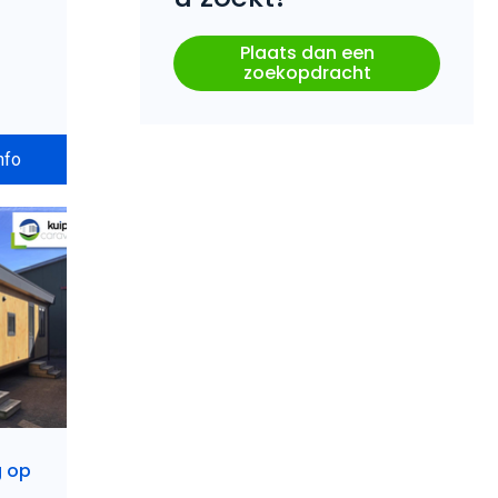
Plaats dan een
zoekopdracht
nfo
g op