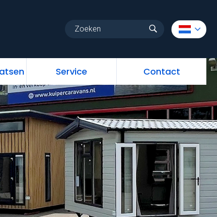
uw
Vrije standplaatsen
Service
Contact
aatsen
Service
Contact