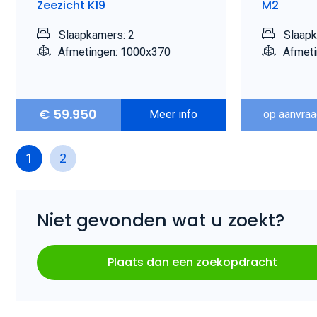
Zeezicht K19
M2
Slaapkamers: 2
Slaapk
Afmetingen: 1000x370
Afmeti
€
59.950
Meer info
op aanvra
1
2
Niet gevonden wat u zoekt?
Plaats dan een zoekopdracht