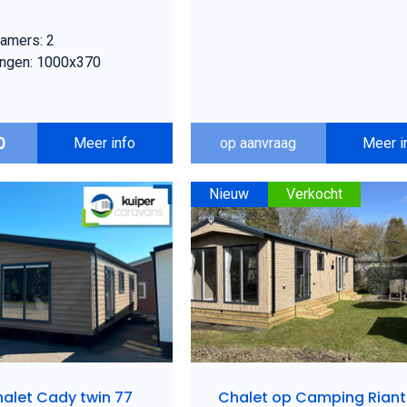
amers: 2
ngen: 1000x370
0
Meer info
op aanvraag
Meer i
Nieuw
Verkocht
alet Cady twin 77
Chalet op Camping Rian