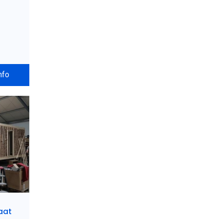
nfo
aat