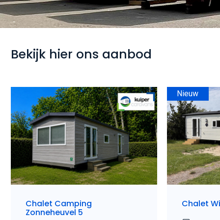
Bekijk hier ons aanbod
Nieuw
Chalet Camping
Chalet Wi
Zonneheuvel 5