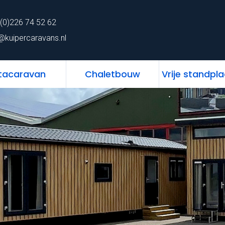
62
Home
Chalet
Stacaravan
Chaletbo
(0)226 74 52 62
ns.nl
@kuipercaravans.nl
tacaravan
Chaletbouw
Vrije standpl