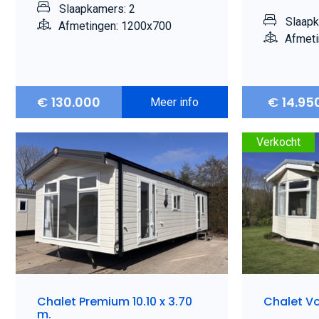
Slaapkamers: 2
Slaapk
Afmetingen: 1200x700
Afmeti
€
130.000
€
14.95
Meer info
Verkocht
Chalet Premium 10.10 x 3.70
Chalet V
m.