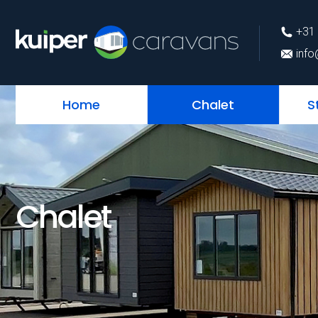
+31 (0)226 74 52 
+31 
info@kuipercarava
info
Home
Chalet
S
Chalet