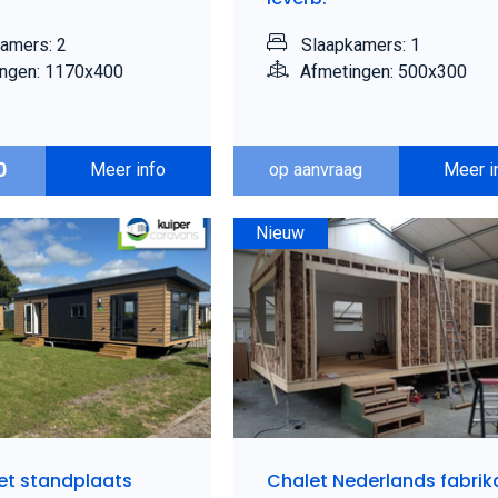
amers: 2
Slaapkamers: 1
ngen: 1170x400
Afmetingen: 500x300
0
Meer info
op aanvraag
Meer i
Nieuw
et standplaats
Chalet Nederlands fabrik