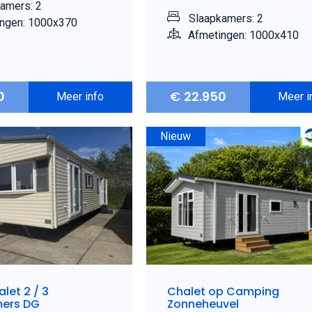
amers: 2
Slaapkamers: 2
ngen: 1000x370
Afmetingen: 1000x410
0
€
22.950
Meer info
Meer i
Nieuw
let 2 / 3
Chalet op Camping
ers DG
Zonneheuvel