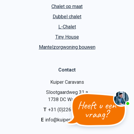
Energieneutraal
Chalet op maat
Dubbel chalet
L-Chalet
Tiny House
Mantelzorgwoning bouwen
Contact
Kuiper Caravans
Slootgaardweg 31 a
Heeft u een
1738 DC Waarland
vraag?
T
+31 (0)226 74 52 62
E
info@kuipercaravans.nl