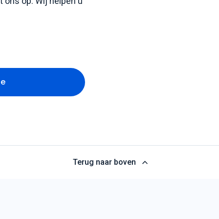
 ons op. Wij helpen u
te
Terug naar boven