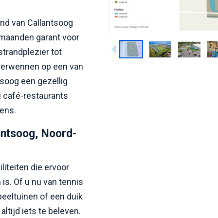
rand van Callantsoog
e maanden garant voor
strandplezier tot
s verwennen op een van
tsoog een gezellig
i café-restaurants
ens.
antsoog, Noord-
liteiten die ervoor
 is. Of u nu van tennis
speeltuinen of een duik
ltijd iets te beleven.