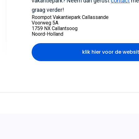
vakantiepark? Neem dan gerust
contact
met
graag verder!
Roompot Vakantiepark Callassande
Voorweg 5A
1759 NX Callantsoog
Noord-Holland
klik hier voor de websi