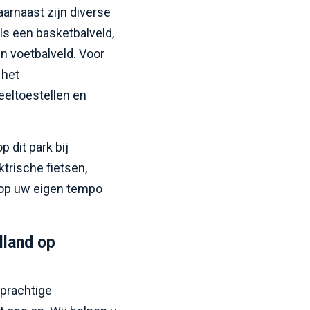
aarnaast zijn diverse
ls een basketbalveld,
en voetbalveld. Voor
 het
eeltoestellen en
p dit park bij
ktrische fietsen,
 op uw eigen tempo
lland op
 prachtige