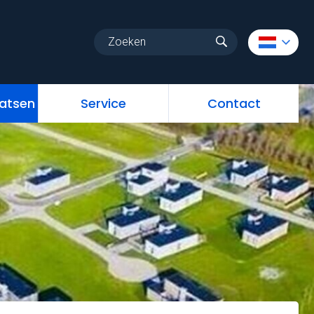
uw
Vrije standplaatsen
Service
Contact
aatsen
Service
Contact