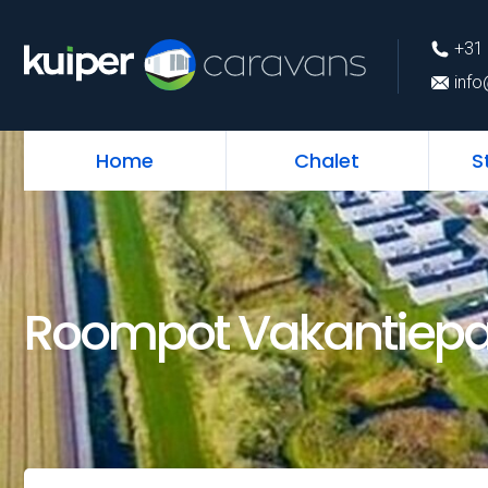
+31 (0)226 74 52 
+31 
info@kuipercarava
info
Home
Chalet
S
Roompot Vakantiepa