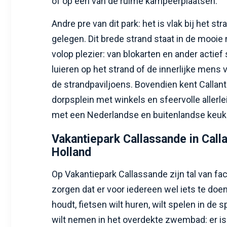
of op een van de ruime kampeerplaatsen.
Andre pre van dit park: het is vlak bij het st
gelegen. Dit brede strand staat in de mooi
volop plezier: van blokarten en ander actief 
luieren op het strand of de innerlijke men
de strandpaviljoens. Bovendien kent Callan
dorpsplein met winkels en sfeervolle allerle
met een Nederlandse en buitenlandse keuk
Vakantiepark Callassande in Call
Holland
Op Vakantiepark Callassande zijn tal van faci
zorgen dat er voor iedereen wel iets te doen
houdt, fietsen wilt huren, wilt spelen in de 
wilt nemen in het overdekte zwembad: er is a