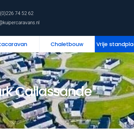
62
Home
Chalet
Stacaravan
Chaletbo
(0)226 74 52 62
ns.nl
@kuipercaravans.nl
tacaravan
Chaletbouw
Vrije standpl
rk Callassande