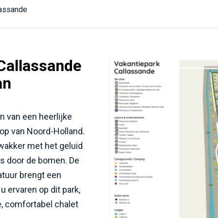
lassande
Callassande
an
n van een heerlijke
 Kop van Noord-Holland.
 wakker met het geluid
es door de bomen. De
natuur brengt een
u ervaren op dit park,
e, comfortabel chalet