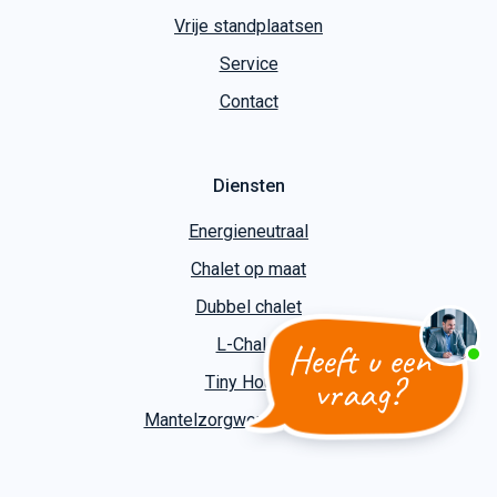
Vrije standplaatsen
Service
Contact
Diensten
Energieneutraal
Chalet op maat
Dubbel chalet
L-Chalet
Heeft u een
vraag?
Tiny House
Mantelzorgwoning bouwen