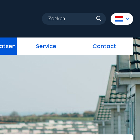
uw
Vrije standplaatsen
Service
Contact
aatsen
Service
Contact