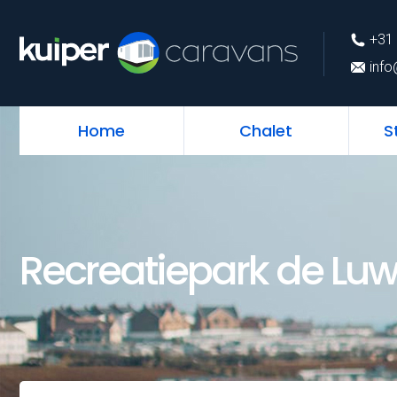
+31 (0)226 74 52 
+31 
info@kuipercarava
info
Home
Chalet
S
Recreatiepark de Luw