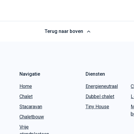
Terug naar boven
Navigatie
Diensten
Home
Energieneutraal
C
Chalet
Dubbel chalet
L
Stacaravan
Tiny House
M
b
Chaletbouw
Vrije