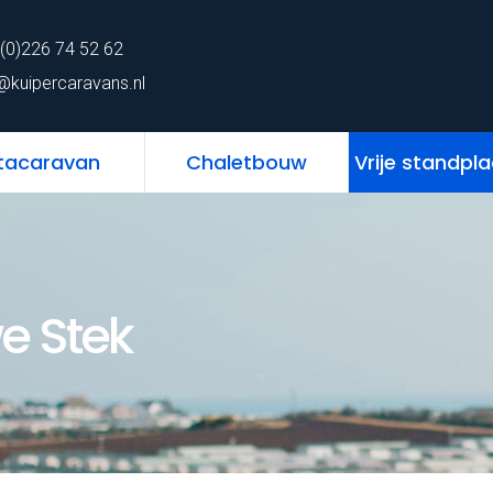
62
Home
Chalet
Stacaravan
Chaletbo
(0)226 74 52 62
ns.nl
@kuipercaravans.nl
tacaravan
Chaletbouw
Vrije standpl
e Stek