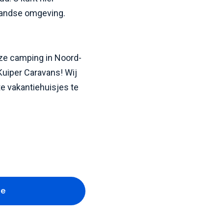
llandse omgeving.
eze camping in Noord-
uiper Caravans! Wij
e vakantiehuisjes te
te