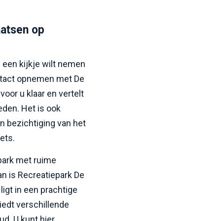
aatsen op
d een kijkje wilt nemen
ontact opnemen met De
voor u klaar en vertelt
eden. Het is ook
n bezichtiging van het
ets.
park met ruime
an is Recreatiepark De
igt in een prachtige
edt verschillende
ud. U kunt hier