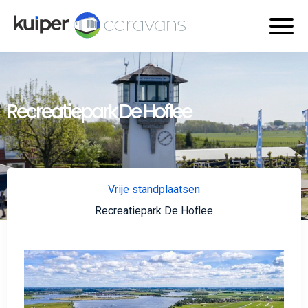
Recreatiepark De Hoflee
Vrije standplaatsen
Recreatiepark De Hoflee