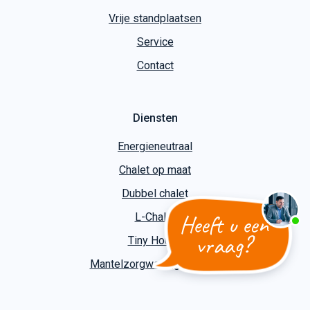
Vrije standplaatsen
Service
Contact
Diensten
Energieneutraal
Chalet op maat
Dubbel chalet
Heeft u een
L-Chalet
vraag?
Tiny House
Mantelzorgwoning bouwen