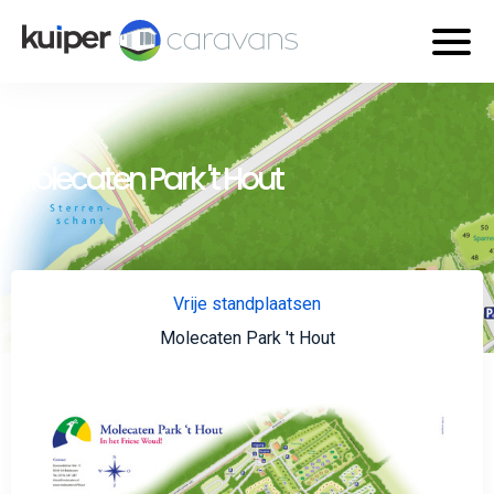
Molecaten Park 't Hout
Vrije standplaatsen
Molecaten Park 't Hout