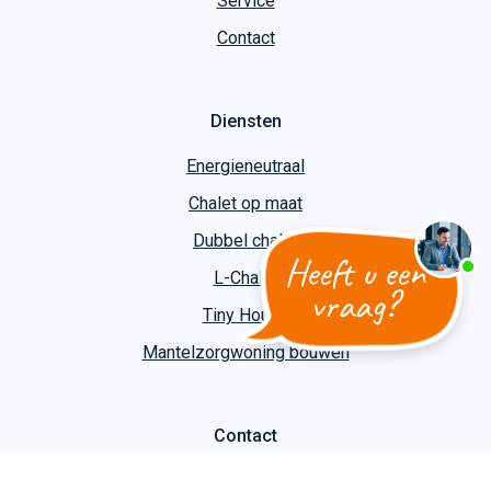
Service
Contact
Diensten
Energieneutraal
Chalet op maat
Dubbel chalet
Heeft u een
L-Chalet
vraag?
Tiny House
Mantelzorgwoning bouwen
Contact
Kuiper Caravans