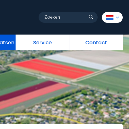
uw
Vrije standplaatsen
Service
Contact
aatsen
Service
Contact