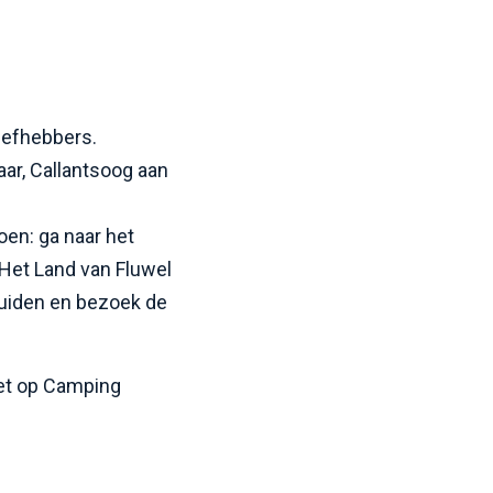
iefhebbers.
ar, Callantsoog aan
oen: ga naar het
Het Land van Fluwel
zuiden en bezoek de
let op Camping