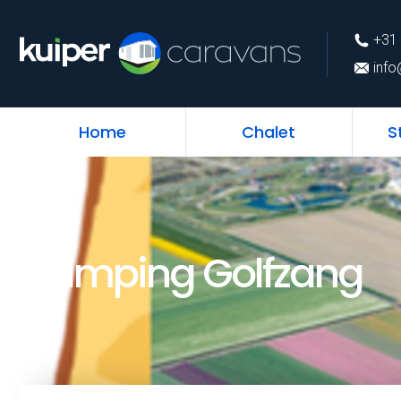
+31 (0)226 74 52 
+31 
info@kuipercarava
info
Home
Chalet
S
Camping Golfzang