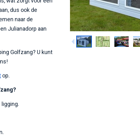
s, wat zorgt voor een
aan, dus ook de
nemen naar de
 en Julianadorp aan
ping Golfzang? U kunt
ans!
t
op.
lfzang?
ligging.
n.