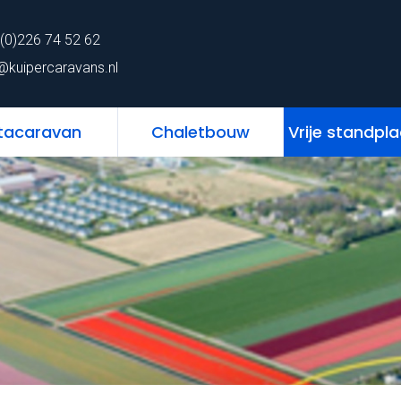
62
Home
Chalet
Stacaravan
Chaletbo
(0)226 74 52 62
ns.nl
@kuipercaravans.nl
tacaravan
Chaletbouw
Vrije standpl