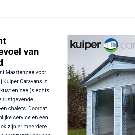
nt
evoel van
d
int Maartenzee voor
ij Kuiper Caravans in
 kust en zee (slechts
ze rustgevende
en chalets. Doordat
onlijke service en een
Ook zijn er meerdere