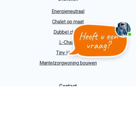
Energieneutraal
Chalet op maat
Heeft u een
Dubbel chalet
vraag?
L-Chalet
Tiny House
Mantelzorgwoning bouwen
Contact
Kuiper Caravans
Slootgaardweg 31 a
1738 DC Waarland
T
+31 (0)226 74 52 62