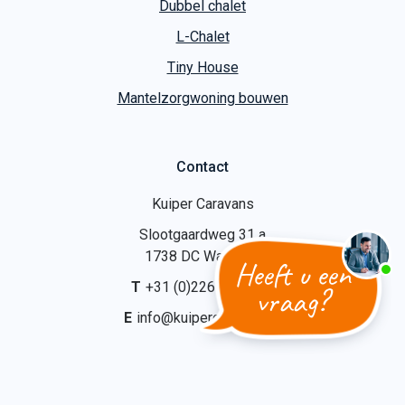
Dubbel chalet
L-Chalet
Tiny House
Mantelzorgwoning bouwen
Contact
Kuiper Caravans
Slootgaardweg 31 a
1738 DC Waarland
Heeft u een
T
+31 (0)226 74 52 62
vraag?
E
info@kuipercaravans.nl