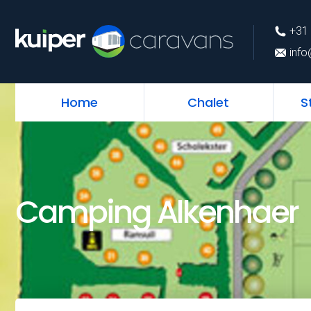
+31 (0)226 74 52 
+31 
info@kuipercarava
info
Home
Chalet
S
Camping Alkenhaer