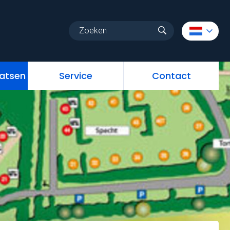
uw
Vrije standplaatsen
Service
Contact
aatsen
Service
Contact