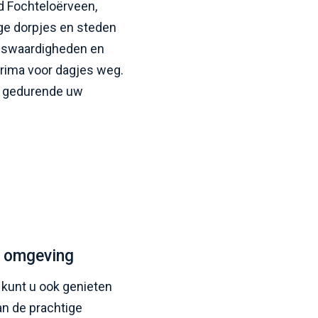
d Fochteloërveen,
ge dorpjes en steden
enswaardigheden en
 prima voor dagjes weg.
an gedurende uw
n omgeving
kunt u ook genieten
van de prachtige