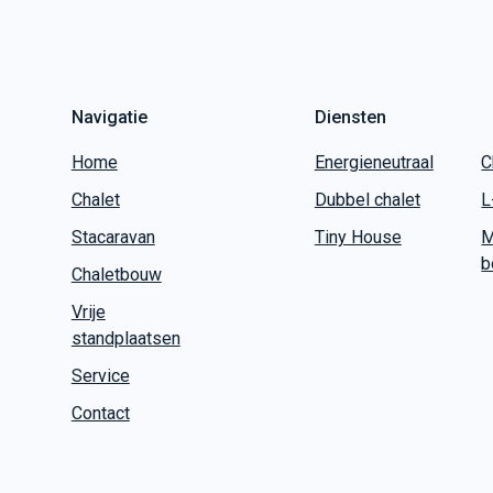
Navigatie
Diensten
Home
Energieneutraal
C
Chalet
Dubbel chalet
L
Stacaravan
Tiny House
M
b
Chaletbouw
Vrije
standplaatsen
Service
Contact