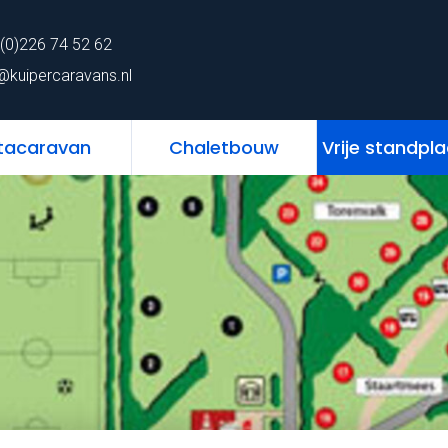
62
Home
Chalet
Stacaravan
Chaletbo
(0)226 74 52 62
ns.nl
@kuipercaravans.nl
tacaravan
Chaletbouw
Vrije standpl