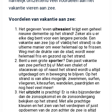
namelijk ontzettend veel voordelen aan het
vakantie vieren aan zee.
Voordelen van vakantie aan zee:
Het gegeven 'even
uitwaaien
' krijgt een geheel
nieuwe dementie op het strand! Zeker als u er
elke dag bent voor een langere periode. Een
vakantie aan zee (op of vlakbij het strand) is de
ultieme manier om weer helemaal op te frissen.
Weg met de drukte van de stad; wordt weer
helemaal fris en gezond op het strand.
Bent u een grote
sporter
? Dan past vakantie
aan zee perfect bij u! Met een chalet of
stacaravan op of naast het strand wordt u altijd
uitgedaagd om in beweging te blijven. Op het
strand is van alles mogelijk: zwemmen, surfen,
vliegeren, kitesurfen, wandelen, paardrijden en
nog heel veel meer!
Het
uitzicht
is prachtig! Er is niks bijzonderder
dan de zonsopkomst en de zonsondergang
bekijken op het strand. Met alle prachtige
kleuren en het zien van het verdwijnen of juist
opdoemen van de zon achter de zee is altijd