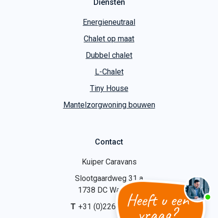
Diensten
Energieneutraal
Chalet op maat
Dubbel chalet
L-Chalet
Tiny House
Mantelzorgwoning bouwen
Contact
Kuiper Caravans
Slootgaardweg 31 a
1738 DC Waarland
Heeft u een
T
+31 (0)226 74 52 62
vraag?