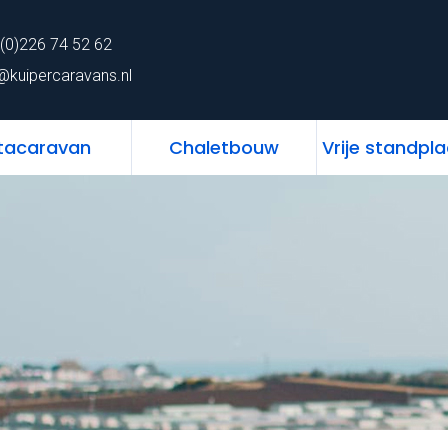
62
Home
Chalet
Stacaravan
Chaletbo
(0)226 74 52 62
ns.nl
@kuipercaravans.nl
tacaravan
Chaletbouw
Vrije standpl