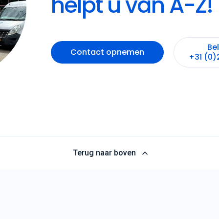
helpt u van A-Z!
Be
Contact opnemen
+31 (0)
Terug naar boven