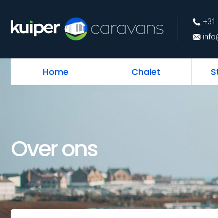
+31 (0)226 74 52 
+31 
info@kuipercarava
info
Home
Chalet
S
Over ons