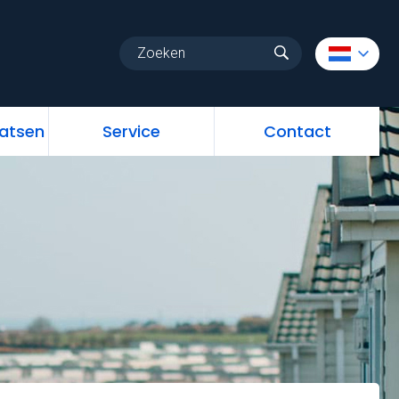
uw
Vrije standplaatsen
Service
Contact
aatsen
Service
Contact