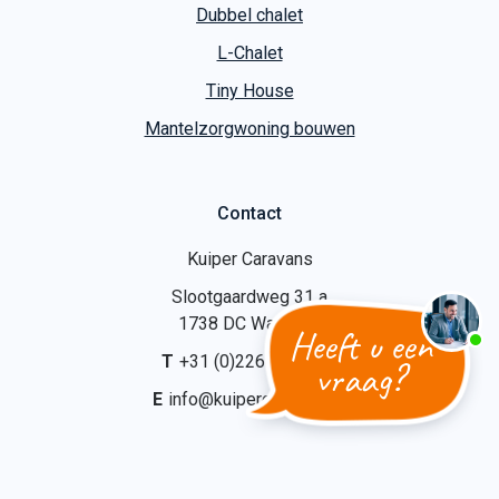
Dubbel chalet
L-Chalet
Tiny House
Mantelzorgwoning bouwen
Contact
Kuiper Caravans
Slootgaardweg 31 a
1738 DC Waarland
Heeft u een
T
+31 (0)226 74 52 62
vraag?
E
info@kuipercaravans.nl