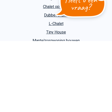
vraag?
Chalet op maat
Dubbel chalet
L-Chalet
Tiny House
Mantelzorgwoning bouwen
Contact
Kuiper Caravans
Slootgaardweg 31 a
1738 DC Waarland
T
+31 (0)226 74 52 62
E
info@kuipercaravans.nl