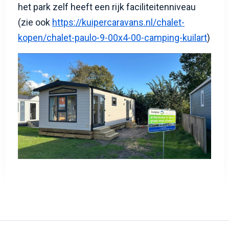
het park zelf heeft een rijk faciliteitenniveau
(zie ook
https://kuipercaravans.nl/chalet-
kopen/chalet-paulo-9-00x4-00-camping-kuilart
)