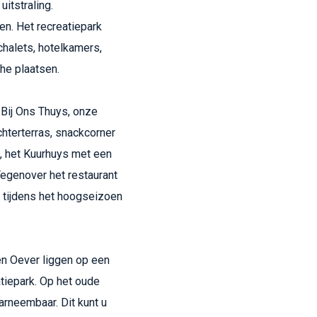
itstraling.
en. Het recreatiepark
echalets, hotelkamers,
che plaatsen.
t Bij Ons Thuys, onze
chterterras, snackcorner
s, het Kuurhuys met een
Tegenover het restaurant
n tijdens het hoogseizoen
en Oever liggen op een
tiepark. Op het oude
arneembaar. Dit kunt u