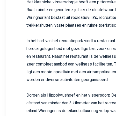
Het klassieke vissersdorpje heeft een pittoreske u
Rust, ruimte en genieten zijn hier de sleutelwoord
Wiringherlant bestaat uit recreatievilla’s, recreati
trekkershutten, vaste plaatsen en ruime toeristis
In het hart van het recreatiepark vindt u restauran
horeca gelegenheid met gezellige bar, voor- en a
en restaurant. Naast het restaurant is de wellnes
zeer compleet aanbod aan wellness faciliteiten. 
ligt een mooie speeltuin met een airtrampoline e
worden er diverse activiteiten georganiseerd.
Dorpen als Hippolytushoef en het vissersdorp D
afstand van minder dan 3 kilometer van het recrea
eiland Wieringen is de eilandcultuur nog volop wa