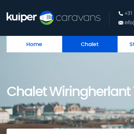
+31 (0)226 74 52 
+31 
info@kuipercarava
info
Home
Chalet
S
Chalet Wiringherlant