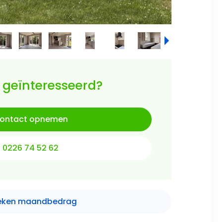
 geïnteresseerd?
ontact opnemen
0226 74 52 62
eken maandbedrag