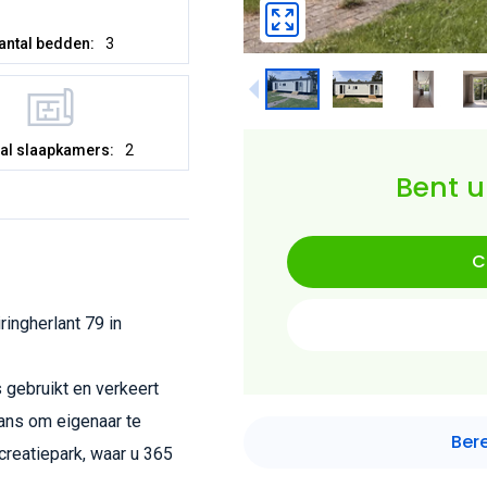
antal bedden:
3
al slaapkamers:
2
Bent u
C
ringherlant 79 in
s gebruikt en verkeert
kans om eigenaar te
Ber
creatiepark, waar u 365