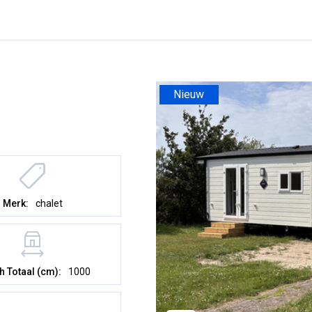
Nieuw
Merk:
chalet
h Totaal (cm):
1000