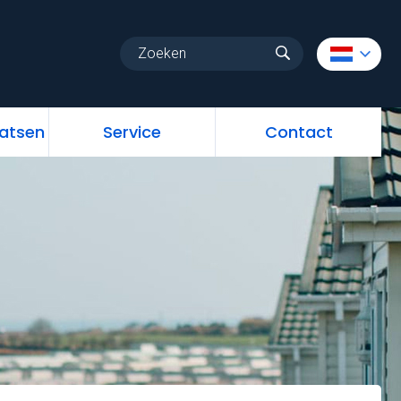
uw
Vrije standplaatsen
Service
Contact
aatsen
Service
Contact