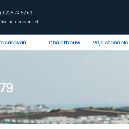
62
Home
Chalet
Stacaravan
Chaletbo
(0)226 74 52 62
ns.nl
@kuipercaravans.nl
tacaravan
Chaletbouw
Vrije standpl
 79