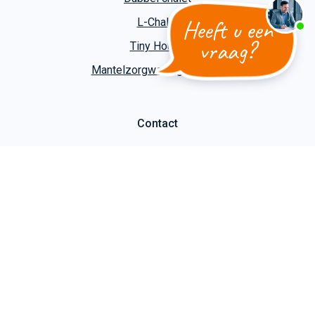
Heeft u een
L-Chalet
vraag?
Tiny House
Mantelzorgwoning bouwen
Contact
Kuiper Caravans
Slootgaardweg 31 a
1738 DC Waarland
T
+31 (0)226 74 52 62
E
info@kuipercaravans.nl