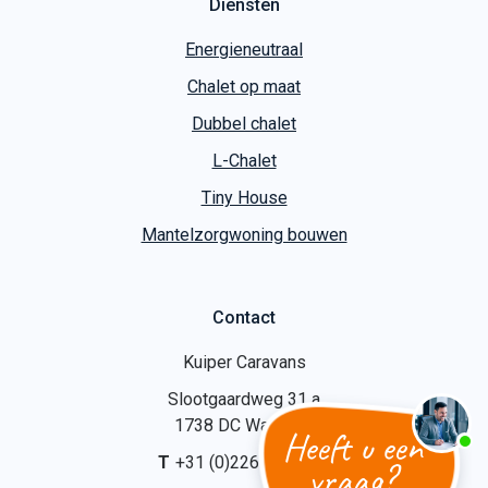
Diensten
Energieneutraal
Chalet op maat
Dubbel chalet
L-Chalet
Tiny House
Mantelzorgwoning bouwen
Contact
Kuiper Caravans
Slootgaardweg 31 a
1738 DC Waarland
Heeft u een
T
+31 (0)226 74 52 62
vraag?