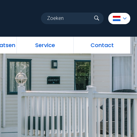
uw
Vrije standplaatsen
Service
Contact
aatsen
Service
Contact