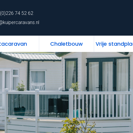
62
Home
Chalet
Stacaravan
Chaletbo
(0)226 74 52 62
ns.nl
@kuipercaravans.nl
tacaravan
Chaletbouw
Vrije standpl