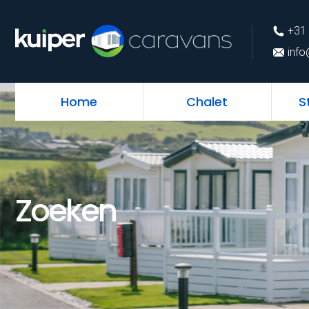
+31 (0)226 74 52 
+31 
info@kuipercarava
info
Home
Chalet
S
Zoeken