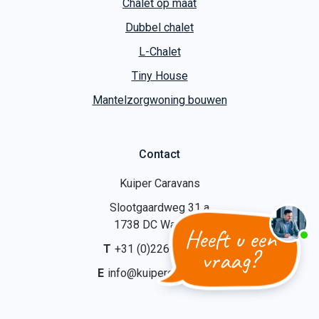
Chalet op maat
Dubbel chalet
L-Chalet
Tiny House
Mantelzorgwoning bouwen
Contact
Kuiper Caravans
Slootgaardweg 31 a
1738 DC Waarland
Heeft u een
T
+31 (0)226 74 52 62
vraag?
E
info@kuipercaravans.nl