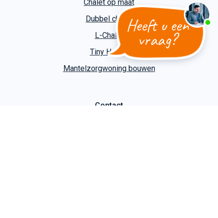
Chalet op maat
Heeft u een
Dubbel chalet
vraag?
L-Chalet
Tiny House
Mantelzorgwoning bouwen
Contact
Kuiper Caravans
Slootgaardweg 31 a
1738 DC Waarland
T
+31 (0)226 74 52 62
E
info@kuipercaravans.nl