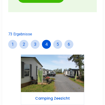
73 Ergebnisse
1
2
3
4
5
6
Camping Zeezicht