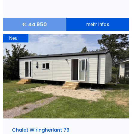
€
44.950
mehr Infos
Neu
Chalet Wiringherlant 79