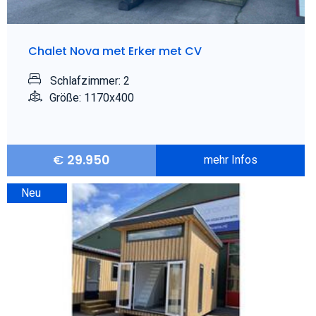
Chalet Nova met Erker met CV
Schlafzimmer: 2
Größe: 1170x400
€
29.950
mehr Infos
Neu