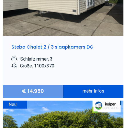
Stebo Chalet 2 / 3 slaapkamers DG
Schlafzimmer: 3
Größe: 1100x370
€
14.950
mehr Infos
Neu