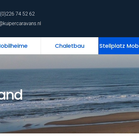
62
home
Chalet
Mobilheime
Chaletb
(0)226 74 52 62
ns.nl
@kuipercaravans.nl
obilheime
Chaletbau
Stellplatz Mob
land