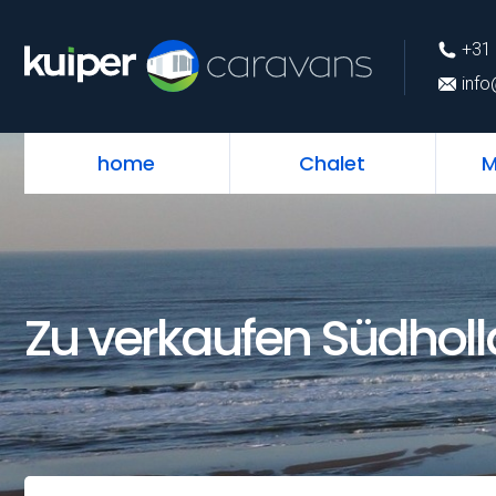
+31 (0)226 74 52 
+31 
info@kuipercarava
info
home
Chalet
M
Zu verkaufen Südhol