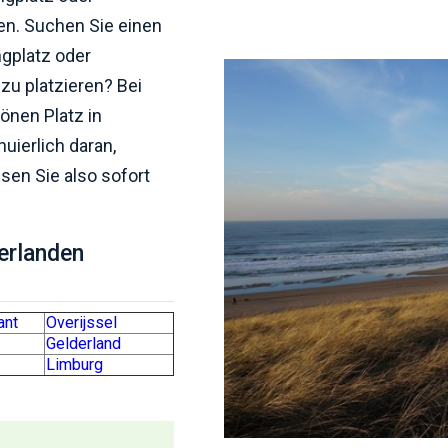
en. Suchen Sie einen
ngplatz oder
 zu platzieren? Bei
önen Platz in
nuierlich daran,
ssen Sie also sofort
derlanden
ant
Overijssel
Gelderland
Limburg