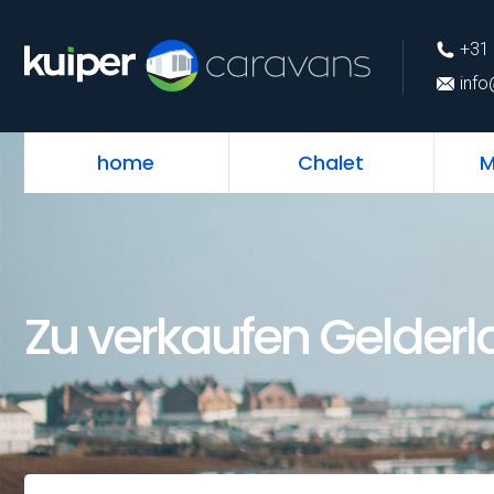
+31 (0)226 74 52 
+31 
info@kuipercarava
info
home
Chalet
M
Zu verkaufen Gelder