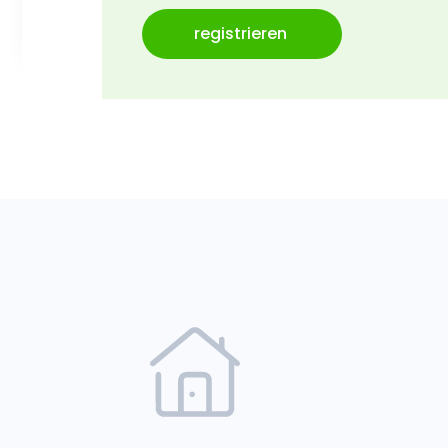
middlename:
registrieren