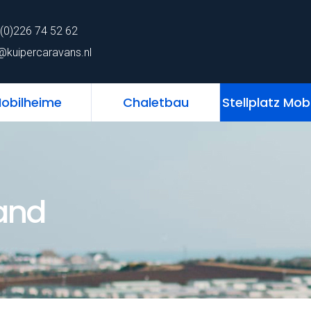
62
home
Chalet
Mobilheime
Chaletb
(0)226 74 52 62
ns.nl
@kuipercaravans.nl
obilheime
Chaletbau
Stellplatz Mob
land