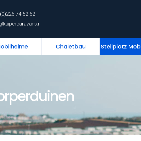
62
home
Chalet
Mobilheime
Chaletb
(0)226 74 52 62
ns.nl
@kuipercaravans.nl
obilheime
Chaletbau
Stellplatz Mob
orperduinen