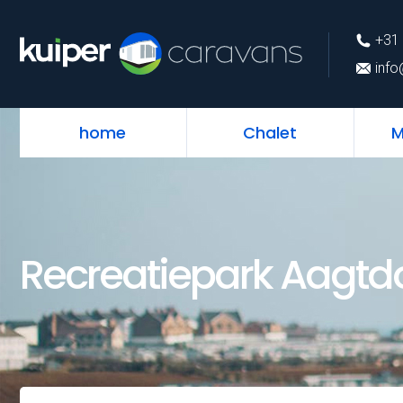
+31 (0)226 74 52 
+31 
info@kuipercarava
info
home
Chalet
M
Recreatiepark Aagtd