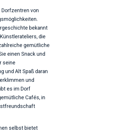
 Dorfzentren von
gsmöglichkeiten.
turgeschichte bekannt
ünstlerateliers, die
zahlreiche gemütliche
Sie einen Snack und
r seine
g und Alt Spaß daran
 erklimmen und
ibt es im Dorf
emütliche Cafés, in
astfreundschaft
en selbst bietet