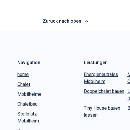
Zurück nach oben
Navigation
Leistungen
home
Energieneutrales
M
Mobilheim
C
Chalet
Doppelchalet bauen
L
Mobilheime
l
Chaletbau
Tiny House bauen
B
Stellplatz
lassen
Mobilheim