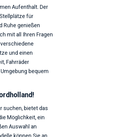
hmen Aufenthalt. Der
tellplätze für
nd Ruhe genießen
ch mit all Ihren Fragen
 verschiedene
ätze und einen
t, Fahrräder
ne Umgebung bequem
ordholland!
ur suchen, bietet das
e Möglichkeit, ein
oßen Auswahl an
elle können Sie an