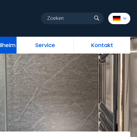
au
Stellplatz Mobilheim
Service
Kontakt
ilheim
Service
Kontakt