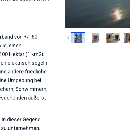
band von +/- 60
id, einen
00 Hektar (1 km2).
nen elektrisch segeln
ine andere friedliche
eine Umgebung bei
ischern, Schwimmern,
hesuchenden äußerst
s in dieser Gegend
nd zu unternehmen.