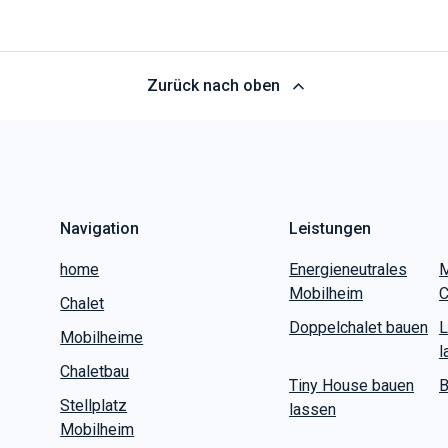
Zurück nach oben
Navigation
Leistungen
home
Energieneutrales
M
Mobilheim
C
Chalet
Doppelchalet bauen
L
Mobilheime
l
Chaletbau
Tiny House bauen
B
Stellplatz
lassen
Mobilheim