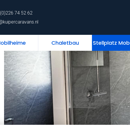
62
home
Chalet
Mobilheime
Chaletb
(0)226 74 52 62
ns.nl
@kuipercaravans.nl
obilheime
Chaletbau
Stellplatz Mob