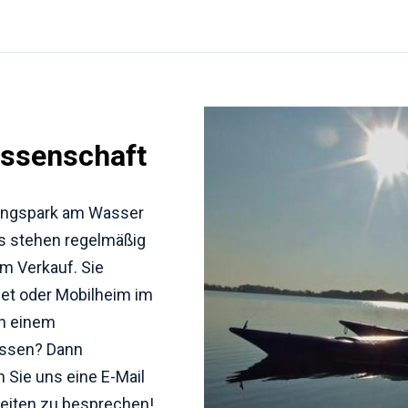
ossenschaft
lungspark am Wasser
ns stehen regelmäßig
um Verkauf. Sie
et oder Mobilheim im
n einem
assen? Dann
 Sie uns eine E-Mail
keiten zu besprechen!