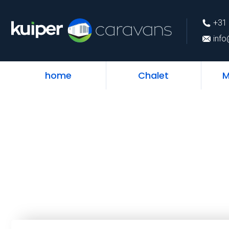
+31 (0)226 74 52 
+31 
info@kuipercarava
info
home
Chalet
M
Warena