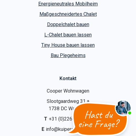
Energieneutrales Mobilheim
Maßgeschneidertes Chalet
Doppelchalet bauen
L-Chalet bauen lassen
Tiny House bauen lassen
Bau Plegeheims
Kontakt
Cooper Wohnwagen
Slootgaardweg 31 a
1738 DC Waarland
Hast du
T
+31 (0)226 74 52 62
eine Frage?
E
info@kuipercaravans.nl