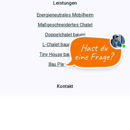
Leistungen
Energieneutrales Mobilheim
Maßgeschneidertes Chalet
Doppelchalet bauen
Hast du
L-Chalet bauen lassen
eine Frage?
Tiny House bauen lassen
Bau Plegeheims
Kontakt
Cooper Wohnwagen
Slootgaardweg 31 a
1738 DC Waarland
T
+31 (0)226 74 52 62