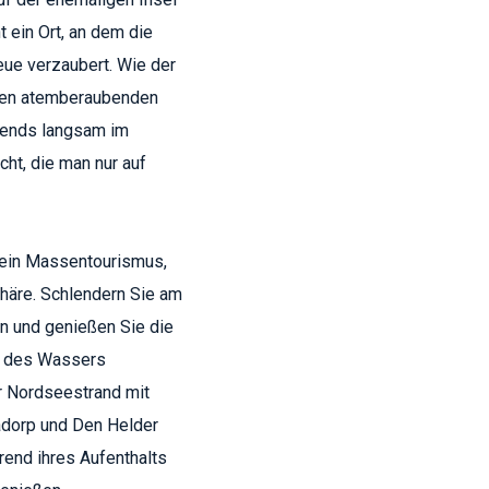
 ein Ort, an dem die
eue verzaubert. Wie der
inen atemberaubenden
bends langsam im
ht, die man nur auf
Kein Massentourismus,
häre. Schlendern Sie am
en und genießen Sie die
rn des Wassers
er Nordseestrand mit
nadorp und Den Helder
rend ihres Aufenthalts