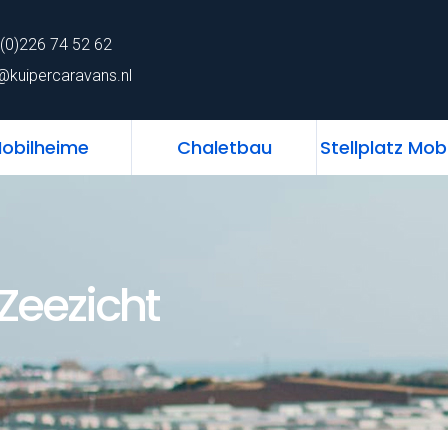
62
home
Chalet
Mobilheime
Chaletb
(0)226 74 52 62
ns.nl
@kuipercaravans.nl
obilheime
Chaletbau
Stellplatz Mob
Zeezicht