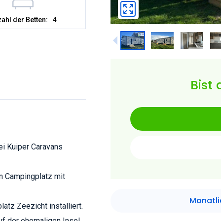
ahl der Betten:
4
Bist 
ei Kuiper Caravans
en Campingplatz mit
Monatli
tz Zeezicht installiert.
f der ehemaligen Insel