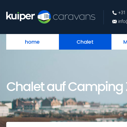
+31 (0)226 74 52 
+31 
info@kuipercarava
info
home
Chalet
M
Chalet auf Camping 