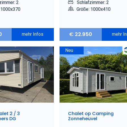
zimmer: 2
Schlafzimmer: 2
 1000x370
Größe: 1000x410
0
€
22.950
mehr Infos
mehr I
Neu
let 2 / 3
Chalet op Camping
ers DG
Zonneheuvel