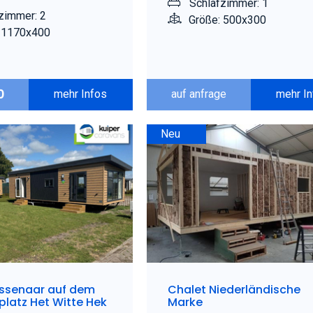
Schlafzimmer: 1
zimmer: 2
Größe: 500x300
 1170x400
0
mehr Infos
auf anfrage
mehr I
Neu
essenaar auf dem
Chalet Niederländische
latz Het Witte Hek
Marke