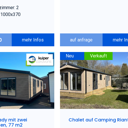
zimmer: 2
 1000x370
0
mehr Infos
auf anfrage
mehr I
Neu
Verkauft
dy mit zwei
Chalet auf Camping Rian
ten, 77 m2