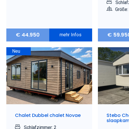
Schlaf
Größe:
€
44.950
€
59.95
mehr Infos
Neu
Chalet Dubbel chalet Novae
Stebo Cha
slaapkam
Schlafzimmer: 2