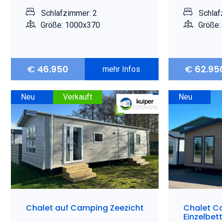
Schlafzimmer: 2
Schlaf
Größe: 1000x370
Größe:
€
46.950
€
62.95
mehr Infos
Neu
Verkauft
Neu
Chalet auf Camping Zeezicht
Chalet Ca
Einzelbet