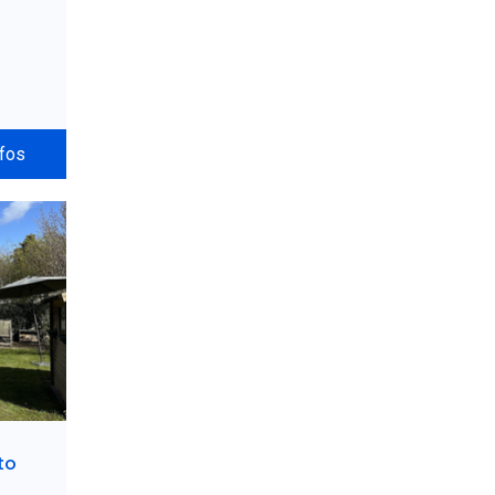
nfos
to