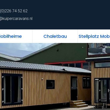
62
home
Chalet
Mobilheime
Chaletb
(0)226 74 52 62
ns.nl
@kuipercaravans.nl
obilheime
Chaletbau
Stellplatz Mob