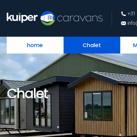
+31 (0)226 74 52 
+31 
info@kuipercarava
info
home
Chalet
M
Chalet