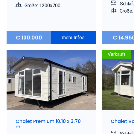
Schlaf
Größe: 1200x700
Größe:
€
130.000
€
14.95
mehr Infos
Verkauft
Chalet Premium 10.10 x 3.70
Chalet V
m.
Schlaf