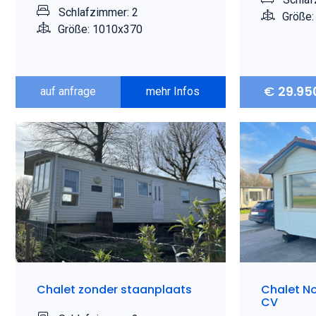
Schlafzimmer: 2
Größe:
Größe: 1010x370
€
29.95
auf anfrage
mehr Infos
Chalet zonder staanplaats
Chalet N
CV