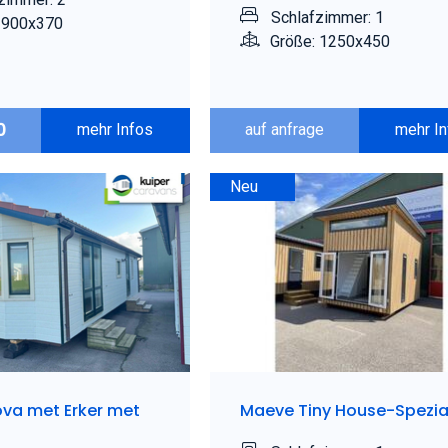
Schlafzimmer: 1
 900x370
Größe: 1250x450
0
mehr Infos
auf anfrage
mehr I
Neu
ova met Erker met
Maeve Tiny House-Spezia