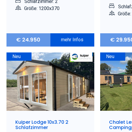
Schlafzimmer: 2
Schlaf
Größe: 1200x370
Größe:
€
24.950
€
29.95
mehr Infos
Neu
Neu
Kuiper Lodge 10x3.70 2
Chalet L
Schlafzimmer
Campingp