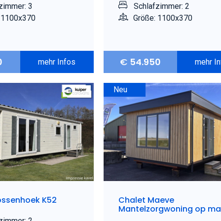
zimmer: 3
Schlafzimmer: 2
 1100x370
Größe: 1100x370
0
€
54.950
mehr Infos
mehr I
Neu
ossenhoek K52
Chalet Maeve
Mantelzorgwoning op ma
zimmer: 2